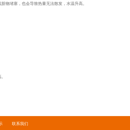
或脏物堵塞，也会导致热量无法散发，水温升高。
高。
。
示
联系我们