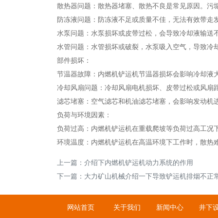
散热器问题：散热器堵塞、散热不良是常见原因。污
防冻液问题：防冻液不足或质量不佳，无法有效带走
水泵问题：水泵损坏或皮带过松，会导致冷却液输送
水管问题：水管损坏或破裂，水泵吸入空气，导致冷
部件损坏：
节温器故障：内燃机铲运机节温器损坏会影响冷却液
冷却风扇问题：冷却风扇电机损坏、皮带过松或风扇
滤芯堵塞：空气滤芯和机油滤芯堵塞，会影响发动机
负荷与环境因素：
负荷过高：内燃机铲运机在重载爬坡等负荷过高工况
环境温度：内燃机铲运机在高温环境下工作时，散热
上一篇：
介绍下内燃机铲运机动力系统的作用
下一篇：
大力矿山机械介绍一下导致铲运机排烟不正
网站首页
关于我们
新闻中心
井下