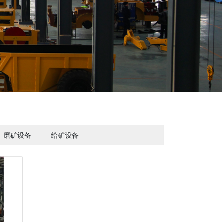
磨矿设备
给矿设备