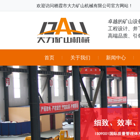
欢迎访问栖霞市大力矿山机械有限公司官方网站！
卓越的矿山设
工程设计、井
高端品质、引
首页
关于我们
新闻中心