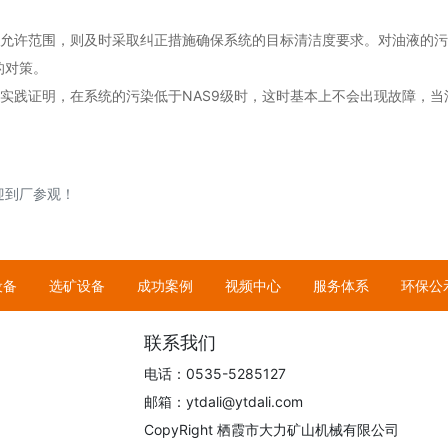
过允许范围，则及时采取纠正措施确保系统的目标清洁度要求。对油液的
的对策。
实践证明，在系统的污染低于NAS9级时，这时基本上不会出现故障，当污
迎到厂参观！
设备
选矿设备
成功案例
视频中心
服务体系
环保公
联系我们
电话：0535-5285127
邮箱：ytdali@ytdali.com
CopyRight 栖霞市大力矿山机械有限公司